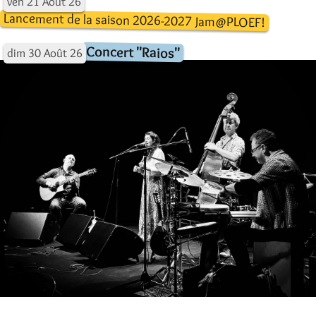
ven
21
Août
26
Lancement de la saison 2026-2027 Jam@PLOEF!
Concert "Raios"
dim
30
Août
26