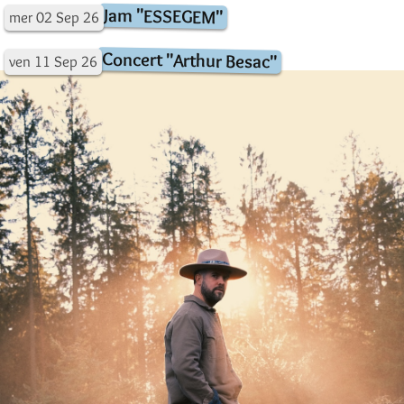
Jam "ESSEGEM"
mer
02
Sep
26
Concert "Arthur Besac"
ven
11
Sep
26