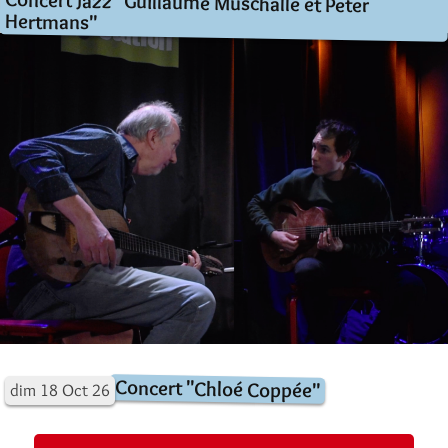
Concert Jazz "Guillaume Muschalle et Peter
Hertmans"
Concert "Chloé Coppée"
dim
18
Oct
26