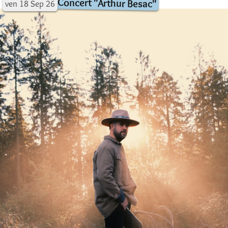
Concert "Arthur Besac"
ven
18
Sep
26