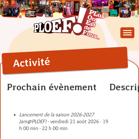
Skip
to
content
PLus On Est de Fous !
PLOEF!
Activité
Prochain évènement
Descri
Lancement de la saison 2026-2027
Jam@PLOEF!
- vendredi 21 août 2026 - 19
h 00 min - 22 h 00 min