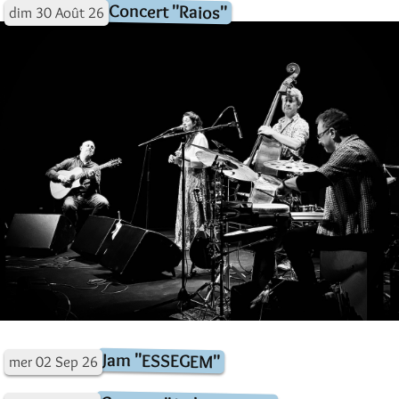
Concert "Raios"
dim
30
Août
26
Jam "ESSEGEM"
mer
02
Sep
26