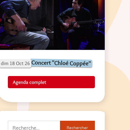
Concert "Chloé Coppée"
dim
18
Oct
26
Agenda complet
Rechercher :