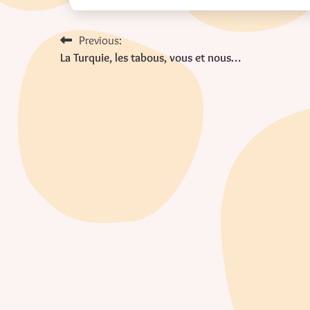
Navigation
Previous:
La Turquie, les tabous, vous et nous…
de
l’article