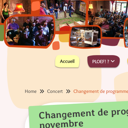
Skip
to
content
PLus On Est de Fous !
PLOEF!
Accueil
PLOEF! ?
Home
Concert
Changement de programme 
Changement de pro
novembre