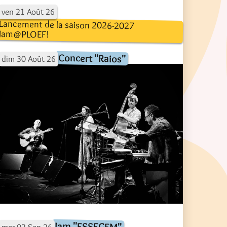
ven
21
Août
26
Lancement de la saison 2026-2027
Jam@PLOEF!
Concert "Raios"
dim
30
Août
26
Jam "ESSEGEM"
mer
02
Sep
26