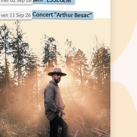
Concert "Arthur Besac"
ven
11
Sep
26