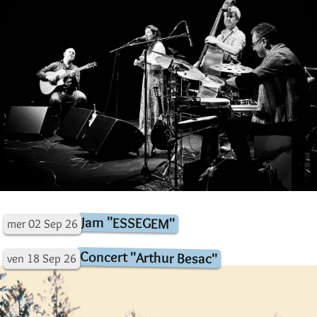
Jam "ESSEGEM"
mer
02
Sep
26
Concert "Arthur Besac"
ven
18
Sep
26