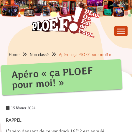
Skip
to
content
PLus On Est de Fous !
PLOEF!
Home
Non classé
Apéro « ça PLOEF pour moi! »
Apéro « ça PLOEF
pour moi! »
15 février 2024
RAPPEL
L’apéro dansant de ce vendredi 16/02 est annulé.