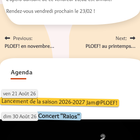
Rendez-vous vendredi prochain le 23/02 !
Navigation
Previous:
Next:
PLOEF! en novembre…
PLOEF! au printemps…
de
l’article
Agenda
ven
21
Août
26
Lancement de la saison 2026-2027 Jam@PLOEF!
Concert "Raios"
dim
30
Août
26