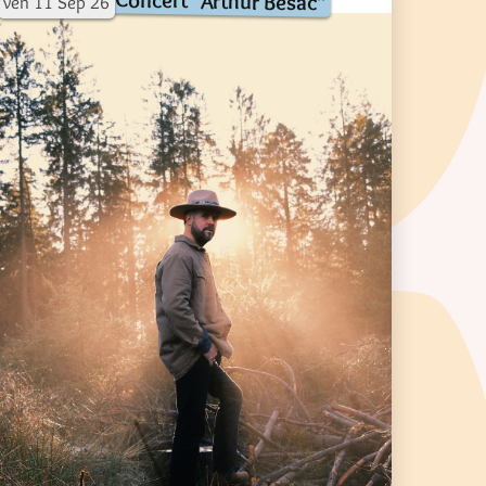
Concert "Arthur Besac"
ven
11
Sep
26