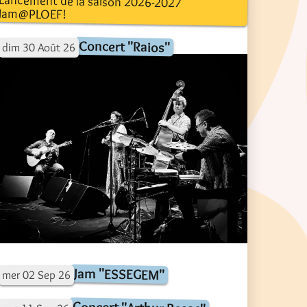
Lancement de la saison 2026-2027
Jam@PLOEF!
Concert "Raios"
dim
30
Août
26
Jam "ESSEGEM"
mer
02
Sep
26