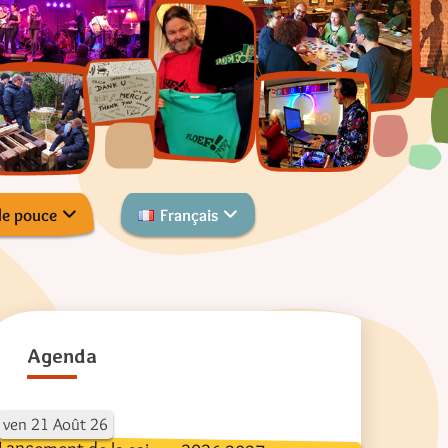
de pouce
Français
Agenda
ven
21
Août
26