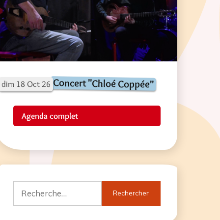
Concert "Chloé Coppée"
dim
18
Oct
26
Agenda complet
Rechercher :