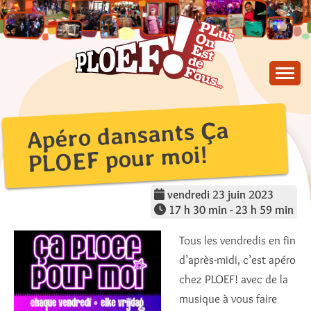
Skip
to
content
PLus On Est de Fous !
PLOEF!
Apéro dansants Ça
PLOEF pour moi!
vendredi 23 juin 2023
17 h 30 min - 23 h 59 min
Tous les vendredis en fin
d’après-midi, c’est apéro
chez PLOEF! avec de la
musique à vous faire