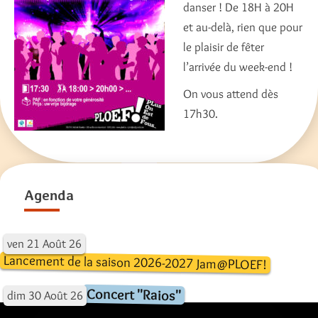
danser ! De 18H à 20H
et au-delà, rien que pour
le plaisir de fêter
l’arrivée du week-end !
On vous attend dès
17h30.
Agenda
ven
21
Août
26
Lancement de la saison 2026-2027 Jam@PLOEF!
Concert "Raios"
dim
30
Août
26