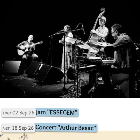
Jam "ESSEGEM"
mer
02
Sep
26
Concert "Arthur Besac"
ven
18
Sep
26