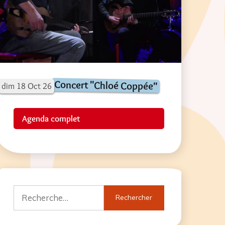
Concert "Chloé Coppée"
dim
18
Oct
26
Agenda complet
Rechercher :