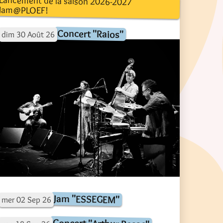
Lancement de la saison 2026-2027
Jam@PLOEF!
Concert "Raios"
dim
30
Août
26
Jam "ESSEGEM"
mer
02
Sep
26