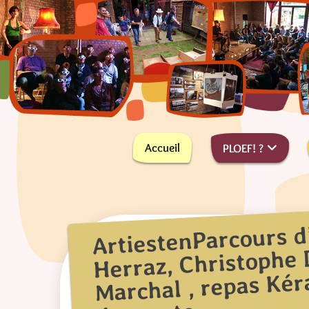
Skip
to
content
PLus On Est de Fous !
PLOEF!
Accueil
PLOEF! ?
ArtiestenParcours d
Herraz, Christophe 
Marchal , repas Kér