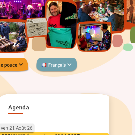
de pouce
Français
Agenda
ven
21
Août
26