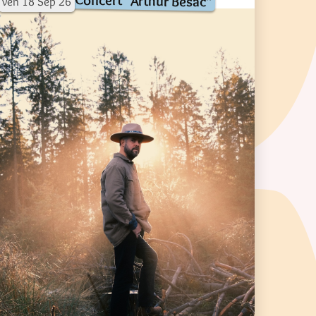
Concert "Arthur Besac"
ven
18
Sep
26