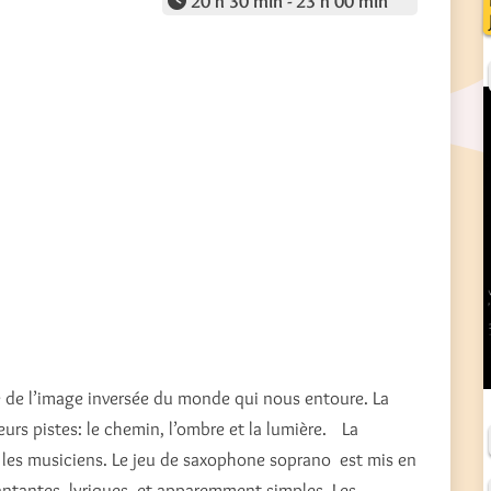
20 h 30 min - 23 h 00 min
de l’image inversée du monde qui nous entoure. La
rs pistes: le chemin, l’ombre et la lumière. La
re les musiciens. Le jeu de saxophone soprano est mis en
hantantes, lyriques, et apparemment simples. Les