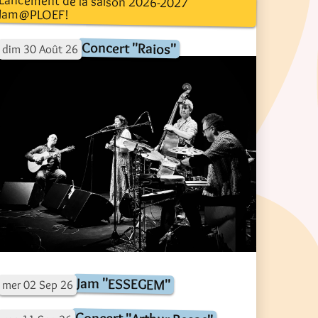
Lancement de la saison 2026-2027
Jam@PLOEF!
Concert "Raios"
dim
30
Août
26
Jam "ESSEGEM"
mer
02
Sep
26