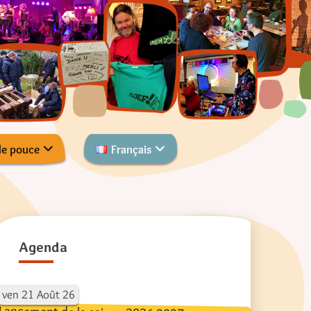
de pouce
Français
Agenda
ven
21
Août
26