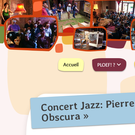
Skip
to
content
PLus On Est de Fous !
PLOEF!
Accueil
PLOEF! ?
Concert Jazz: Pierr
Obscura »