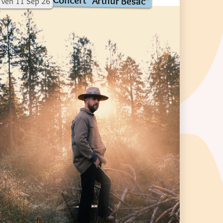
Concert "Arthur Besac"
ven
11
Sep
26