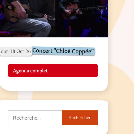
Concert "Chloé Coppée"
dim
18
Oct
26
Agenda complet
Rechercher :