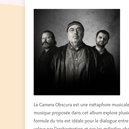
La Camera Obscura est une métaphore musicale 
musique proposée dans cet album explore plusieu
formule du trio est idéale pour le dialogue ent
valeur par l’orchestration et par les mélodies c