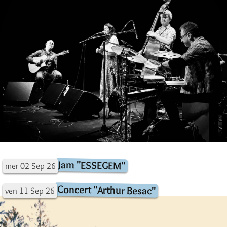
Jam "ESSEGEM"
mer
02
Sep
26
Concert "Arthur Besac"
ven
11
Sep
26