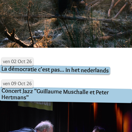
ven
02
Oct
26
La démocratie c'est pas... in het nederlands
ven
09
Oct
26
Concert Jazz "Guillaume Muschalle et Peter
Hertmans"