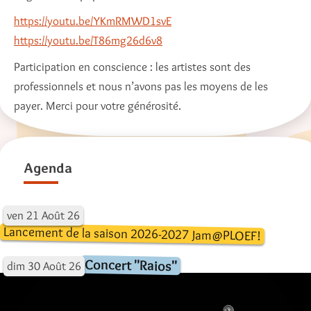
https://youtu.be/YKmRMWD1svE
https://youtu.be/T86mg26d6v8
Participation en conscience : les artistes sont des
professionnels et nous n’avons pas les moyens de les
payer. Merci pour votre générosité.
Agenda
ven
21
Août
26
Lancement de la saison 2026-2027 Jam@PLOEF!
Concert "Raios"
dim
30
Août
26