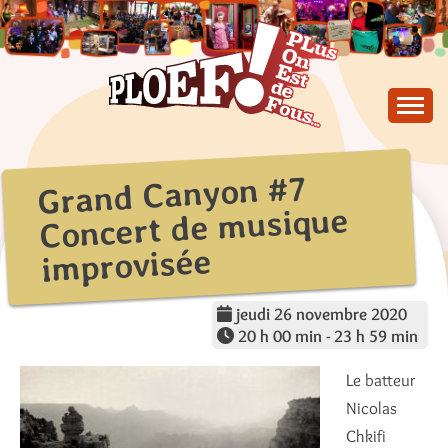
Skip
to
content
PLus On Est de Fous !
PLOEF!
Grand Canyon #7
Concert de musique
improvisée
jeudi 26 novembre 2020
20 h 00 min - 23 h 59 min
Le batteur
Nicolas
Chkifi