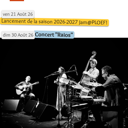
ven
21
Août
26
Lancement de la saison 2026-2027 Jam@PLOEF!
Concert "Raios"
dim
30
Août
26