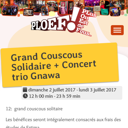
Skip
to
content
PLus On Est de Fous !
PLOEF!
Grand Couscous
Solidaire + Concert
trio Gnawa
dimanche 2 juillet 2017 - lundi 3 juillet 2017
12 h 00 min - 23 h 59 min
12: grand couscous solitaire
Les bénéfices seront intégralement consacrés aux frais des
études de Fatima.