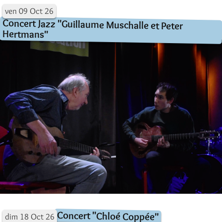
ven
09
Oct
26
Concert Jazz "Guillaume Muschalle et Peter
Hertmans"
Concert "Chloé Coppée"
dim
18
Oct
26