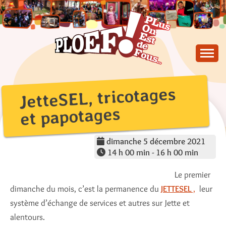
Skip
to
content
PLus On Est de Fous !
PLOEF!
JetteSEL, tricotages
et papotages
dimanche 5 décembre 2021
14 h 00 min - 16 h 00 min
Le premier
dimanche du mois, c’est la permanence du
JETTESEL
,
leur
système d’échange de services et autres sur Jette et
alentours.