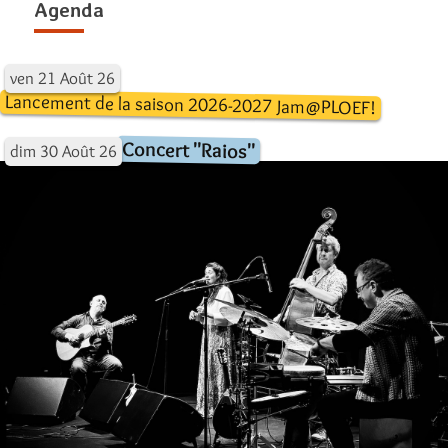
Agenda
ven
21
Août
26
Lancement de la saison 2026-2027 Jam@PLOEF!
Concert "Raios"
dim
30
Août
26