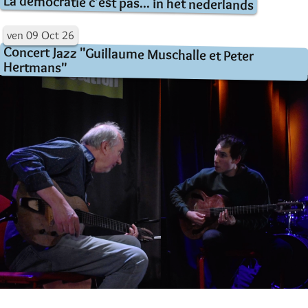
La démocratie c'est pas... in het nederlands
ven
09
Oct
26
Concert Jazz "Guillaume Muschalle et Peter
Hertmans"