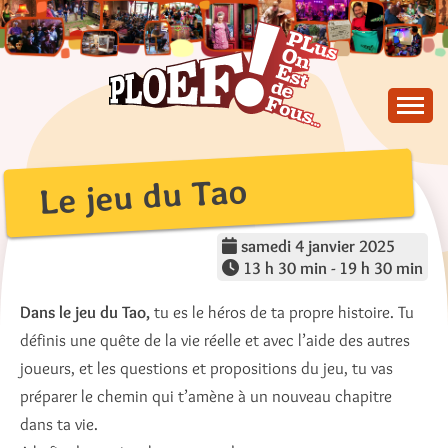
Skip
to
content
PLus On Est de Fous !
PLOEF!
Le jeu du Tao
samedi 4 janvier 2025
13 h 30 min - 19 h 30 min
Dans le jeu du Tao,
tu es le héros de ta propre histoire. Tu
définis une quête de la vie réelle et avec l’aide des autres
joueurs, et les questions et propositions du jeu, tu vas
préparer le chemin qui t’amène à un nouveau chapitre
dans ta vie.