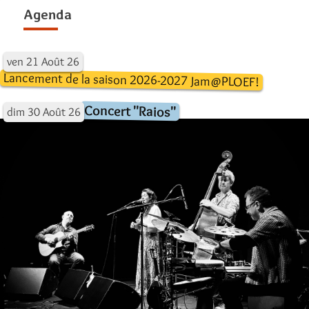
Agenda
ven
21
Août
26
Lancement de la saison 2026-2027 Jam@PLOEF!
Concert "Raios"
dim
30
Août
26