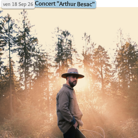
Concert "Arthur Besac"
ven
18
Sep
26