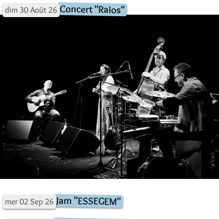
Concert "Raios"
dim
30
Août
26
Jam "ESSEGEM"
mer
02
Sep
26