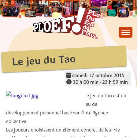
Skip
to
content
PLus On Est de Fous !
PLOEF!
Le jeu du Tao
samedi 17 octobre 2015
10 h 00 min - 23 h 59 min
Le jeu du Tao est un
jeu de
développement personnel basé sur l’intelligence
collective.
Les joueurs choisissent un élément concret de leur vie