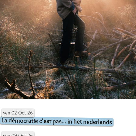
ven
02
Oct
26
La démocratie c'est pas... in het nederlands
ven
09
Oct
26