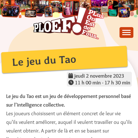
Skip
to
content
PLus On Est de Fous !
PLOEF!
Le jeu du Tao
jeudi 2 novembre 2023
11 h 00 min - 17 h 30 min
Le jeu du Tao est un jeu de développement personnel basé
sur l’intelligence
collective.
Les joueurs choisissent un élément concret de leur vie
qu’ils veulent améliorer, auquel il veulent travailler ou qu’ils
veulent obtenir. A partir de là et en se basant sur