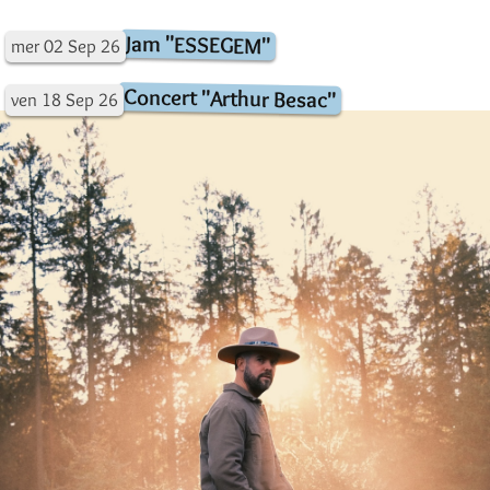
Jam "ESSEGEM"
mer
02
Sep
26
Concert "Arthur Besac"
ven
18
Sep
26