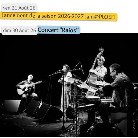
ven
21
Août
26
Lancement de la saison 2026-2027 Jam@PLOEF!
Concert "Raios"
dim
30
Août
26