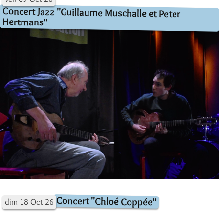
Concert Jazz "Guillaume Muschalle et Peter
Hertmans"
Concert "Chloé Coppée"
dim
18
Oct
26