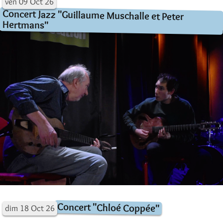
ven
09
Oct
26
Concert Jazz "Guillaume Muschalle et Peter
Hertmans"
Concert "Chloé Coppée"
dim
18
Oct
26