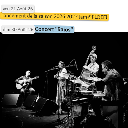
ven
21
Août
26
Lancement de la saison 2026-2027 Jam@PLOEF!
Concert "Raios"
dim
30
Août
26