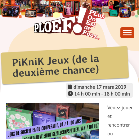
Skip
to
content
PLus On Est de Fous !
PLOEF!
PiKniK Jeux (de la
deuxième chance)
dimanche 17 mars 2019
14 h 00 min - 18 h 00 min
Venez jouer
et
rencontrer
ou