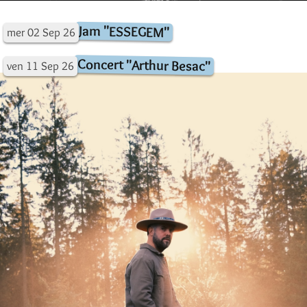
Jam "ESSEGEM"
mer
02
Sep
26
Concert "Arthur Besac"
ven
11
Sep
26