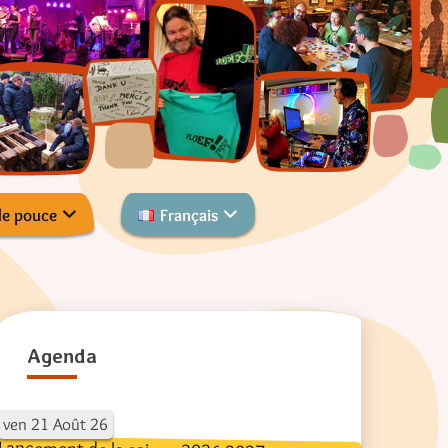
de pouce
Français
Agenda
ven
21
Août
26