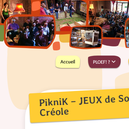
Skip
to
content
PLus On Est de Fous !
PLOEF!
Accueil
PLOEF! ?
PikniK – JEUX de So
Créole