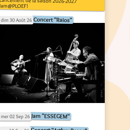
Lancement de la saison 2026-2027
Jam@PLOEF!
Concert "Raios"
dim
30
Août
26
Jam "ESSEGEM"
mer
02
Sep
26