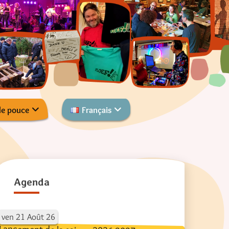
de pouce
Français
Agenda
ven
21
Août
26