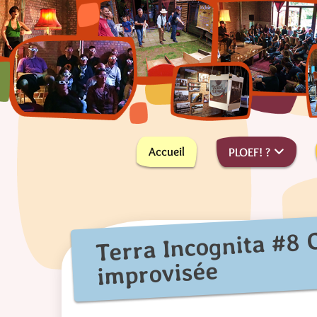
Skip
to
content
PLus On Est de Fous !
PLOEF!
Accueil
PLOEF! ?
Terra Incognita #8 
improvisée