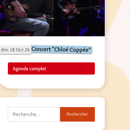
Concert "Chloé Coppée"
dim
18
Oct
26
Agenda complet
Rechercher :