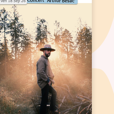
Concert "Arthur Besac"
ven
18
Sep
26