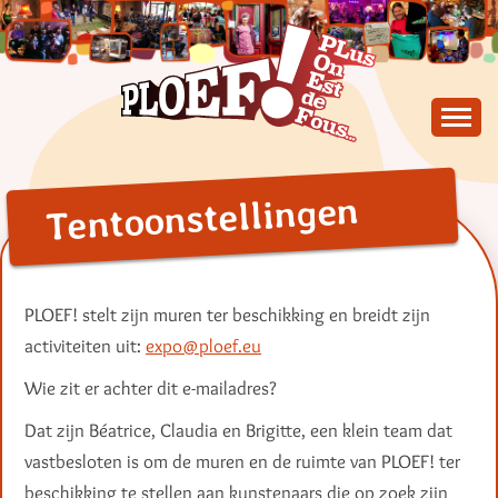
Skip
to
content
PLus On Est de Fous !
PLOEF!
Tentoonstellingen
PLOEF! stelt zijn muren ter beschikking en breidt zijn
activiteiten uit:
expo@ploef.eu
Wie zit er achter dit e-mailadres?
Dat zijn Béatrice, Claudia en Brigitte, een klein team dat
vastbesloten is om de muren en de ruimte van PLOEF! ter
beschikking te stellen aan kunstenaars die op zoek zijn