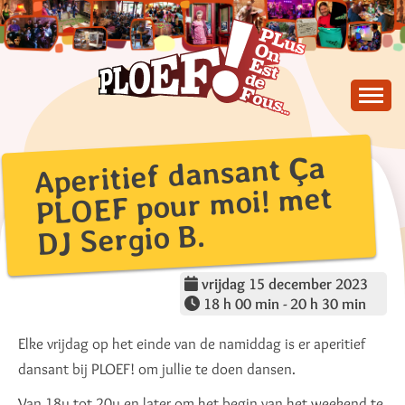
Skip
to
content
PLus On Est de Fous !
PLOEF!
Aperitief dansant Ça
PLOEF pour moi! met
DJ Sergio B.
vrijdag 15 december 2023
18 h 00 min - 20 h 30 min
Elke vrijdag op het einde van de namiddag is er aperitief
dansant bij PLOEF! om jullie te doen dansen.
Van 18u tot 20u en later om het begin van het weekend te