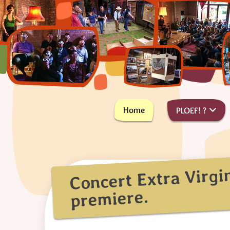
Skip
to
content
PLus On Est de Fous !
PLOEF!
Home
PLOEF! ?
Concert Extra Virgi
premiere.