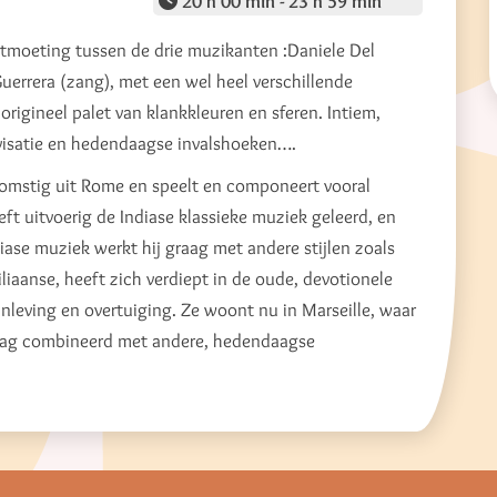
20 h 00 min - 23 h 59 min
tmoeting tussen de drie muzikanten :Daniele Del
Guerrera (zang), met een wel heel verschillende
rigineel palet van klankkleuren en sferen. Intiem,
ovisatie en hedendaagse invalshoeken….
fkomstig uit Rome en speelt en componeert vooral
ft uitvoerig de Indiase klassieke muziek geleerd, en
diase muziek werkt hij graag met andere stijlen zoals
iliaanse, heeft zich verdiept in de oude, devotionele
 inleving en overtuiging. Ze woont nu in Marseille, waar
graag combineerd met andere, hedendaagse