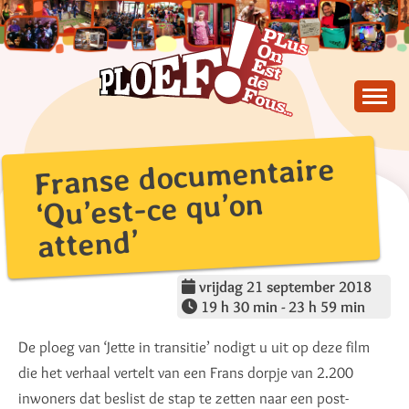
Skip
to
content
PLus On Est de Fous !
PLOEF!
Franse documentaire
‘Qu’est-ce qu’on
attend’
vrijdag 21 september 2018
19 h 30 min - 23 h 59 min
De ploeg van ‘Jette in transitie’ nodigt u uit op deze film
die het verhaal vertelt van een Frans dorpje van 2.200
inwoners dat beslist de stap te zetten naar een post-