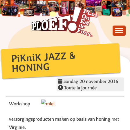
Skip
to
content
PLus On Est de Fous !
PLOEF!
PiKniK JAZZ &
HONING
zondag 20 november 2016
Toute la journée
Workshop
verzorgingsproducten maken op basis van honing
met
Virginie.