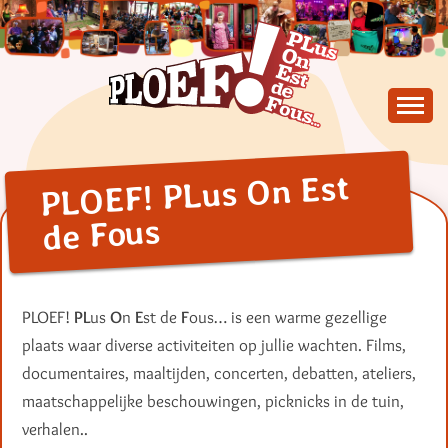
Skip
to
content
PLus On Est de Fous !
PLOEF!
PLOEF! PLus On Est
de Fous
PLOEF!
PL
us
O
n
E
st de
F
ous… is een warme gezellige
plaats waar diverse activiteiten op jullie wachten. Films,
documentaires, maaltijden, concerten, debatten, ateliers,
maatschappelijke beschouwingen, picknicks in de tuin,
verhalen..