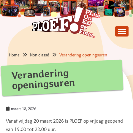
Skip
to
content
PLus On Est de Fous !
PLOEF!
Home
Non classé
Verandering openingsuren
Verandering
openingsuren
maart 18, 2026
Vanaf vrijdag 20 maart 2026 is PLOEF op vrijdag geopend
van 19.00 tot 22.00 uur.